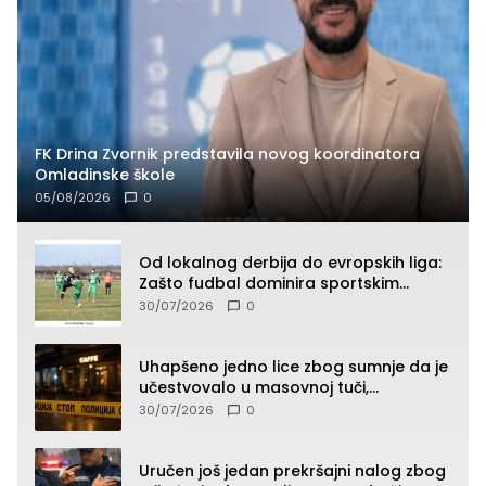
FK Drina Zvornik predstavila novog koordinatora
Omladinske škole
05/08/2026
0
Od lokalnog derbija do evropskih liga:
Zašto fudbal dominira sportskim
klađenjem
30/07/2026
0
Uhapšeno jedno lice zbog sumnje da je
učestvovalo u masovnoj tuči,
maloljetnik zadobio povrede
30/07/2026
0
Uručen još jedan prekršajni nalog zbog