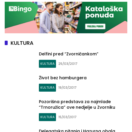
KULTURA
Delfini pred “Zvorničankom”
KULTURA
25/03/2017
Život bez hamburgera
KULTURA
19/03/2017
Pozorišna predstava za najmlađe
“Trnoružica” ove nedjelje u Zvorniku
KULTURA
15/03/2017
Delegatska pitanja i Hazurna obala