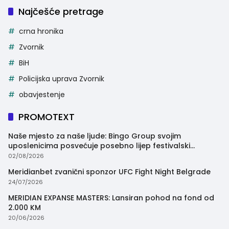
Najčešće pretrage
crna hronika
Zvornik
BiH
Policijska uprava Zvornik
obavjestenje
PROMOTEXT
Naše mjesto za naše ljude: Bingo Group svojim
uposlenicima posvećuje posebno lijep festivalski
trenutak
02/08/2026
Meridianbet zvanični sponzor UFC Fight Night Belgrade
24/07/2026
MERIDIAN EXPANSE MASTERS: Lansiran pohod na fond od
2.000 KM
20/06/2026