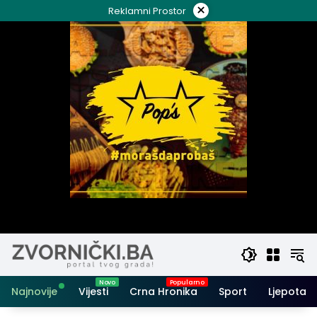
Skip
×
Reklamni Prostor
to
content
Najnovije
Vijesti
Crna Hronika
Sport
Ljepota i 