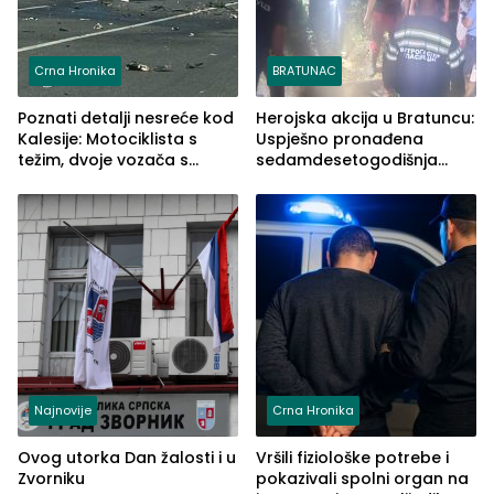
Crna Hronika
BRATUNAC
Poznati detalji nesreće kod
Herojska akcija u Bratuncu:
Kalesije: Motociklista s
Uspješno pronađena
težim, dvoje vozača s
sedamdesetogodišnja
lakšim povredama
Ivanka Lazić, rodom iz
Kravice.
Najnovije
Crna Hronika
Ovog utorka Dan žalosti i u
Vršili fiziološke potrebe i
Zvorniku
pokazivali spolni organ na