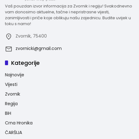
Vaš pouzdan izvor informacija za Zvornik i regiju! Svakodnevno
vam donosimo aktuelne, tačne i nepristrasne vijesti,
zanimljivosti i priče koje oblikuju našu zajednicu. Budite uvijek u
toku s nama!
Zvornik, 75400
zvornicki@gmail.com
Kategorije
Najnovije
Vijesti
Zvornik
Regija
BiH
Crna Hronika
ČARŠIJA