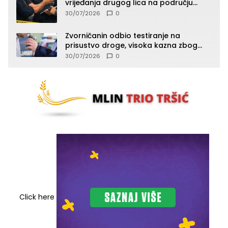
vrijeđanja drugog lica na području
Zvornika
30/07/2026
0
Zvorničanin odbio testiranje na
prisustvo droge, visoka kazna zbog
kršenja Zakona o osnovama
30/07/2026
0
bezbjednosti saobraćaja
Click here