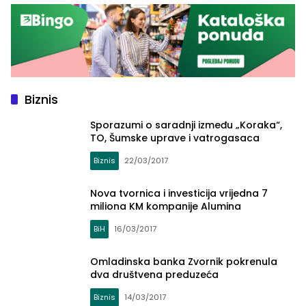
Biznis
Sporazumi o saradnji između „Koraka“,
TO, Šumske uprave i vatrogasaca
Biznis
22/03/2017
Nova tvornica i investicija vrijedna 7
miliona KM kompanije Alumina
BiH
16/03/2017
Omladinska banka Zvornik pokrenula
dva društvena preduzeća
Biznis
14/03/2017