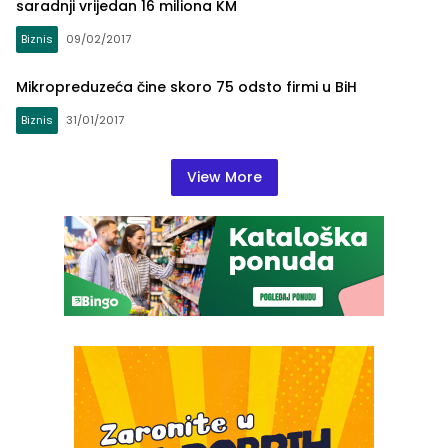
saradnji vrijedan 16 miliona KM
Biznis
09/02/2017
Mikropreduzeća čine skoro 75 odsto firmi u BiH
Biznis
31/01/2017
View More