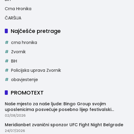
Crna Hronika
ČARŠIJA
Najčešće pretrage
crna hronika
Zvornik
BiH
Policijska uprava Zvornik
obavjestenje
PROMOTEXT
Naše mjesto za naše ljude: Bingo Group svojim
uposlenicima posvećuje posebno lijep festivalski
trenutak
02/08/2026
Meridianbet zvanični sponzor UFC Fight Night Belgrade
24/07/2026