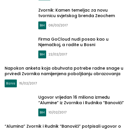
Zvornik: Kamen temeljac za novu
tvornicu svjetskog brenda Zeochem
BiH
06/03/2017
Firma GoCloud nudi posao kao u
Njemačkoj, a radite u Bosni
BiH
22/02/2017
Napokon anketa koja obuhvata potrebe radne snage u
prviredi Zvornika namijenjena poboljšanju obrazovanja
Biznis
15/02/2017
Ugovor vrijedan 16 miliona između
“Alumine” iz Zvornika i Rudnika “Banovići”
BiH
10/02/2017
“Alumina” Zvornik i Rudnik “Banovići” potpisali ugovor o