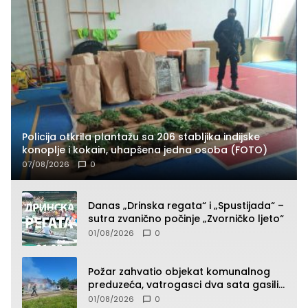
Policija otkrila plantažu sa 206 stabljika indijske
konoplje i kokain, uhapšena jedna osoba (FOTO)
07/08/2026
0
Danas „Drinska regata“ i „Spustijada“ –
sutra zvanično počinje „Zvorničko ljeto“
01/08/2026
0
Požar zahvatio objekat komunalnog
preduzeća, vatrogasci dva sata gasili
vatru (FOTO)
01/08/2026
0