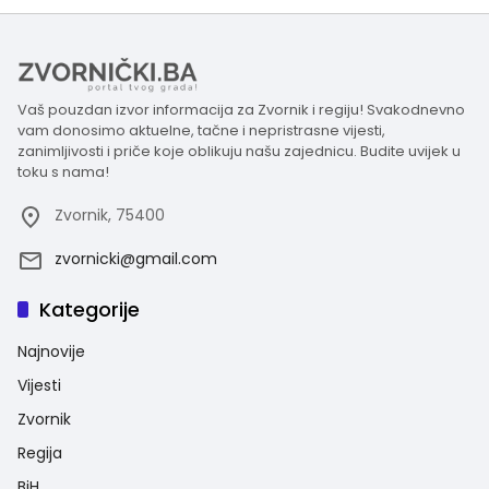
Vaš pouzdan izvor informacija za Zvornik i regiju! Svakodnevno
vam donosimo aktuelne, tačne i nepristrasne vijesti,
zanimljivosti i priče koje oblikuju našu zajednicu. Budite uvijek u
toku s nama!
Zvornik, 75400
zvornicki@gmail.com
Kategorije
Najnovije
Vijesti
Zvornik
Regija
BiH