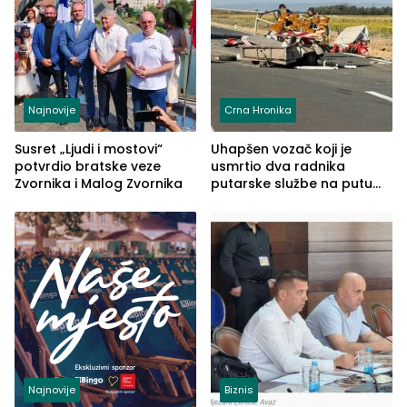
Najnovije
Crna Hronika
Susret „Ljudi i mostovi“
Uhapšen vozač koji je
potvrdio bratske veze
usmrtio dva radnika
Zvornika i Malog Zvornika
putarske službe na putu
od Loznice prema Šapcu
(FOTO)
Najnovije
Biznis