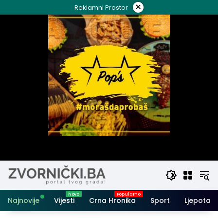
Skip
×
Reklamni Prostor
to
content
Najnovije
Vijesti
Crna Hronika
Sport
Ljepota i 