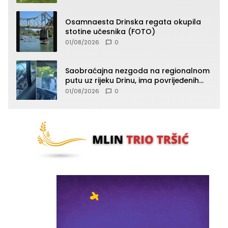
Osamnaesta Drinska regata okupila
stotine učesnika (FOTO)
01/08/2026
0
Saobraćajna nezgoda na regionalnom
putu uz rijeku Drinu, ima povrijeđenih
lica (FOTO)
01/08/2026
0