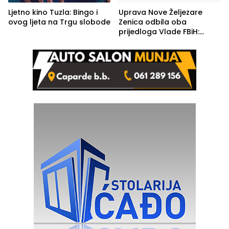
Ljetno kino Tuzla: Bingo i
Uprava Nove Željezare
ovog ljeta na Trgu slobode
Zenica odbila oba
prijedloga Vlade FBiH:
Ustrajni da je stečaj jedino
rješenje