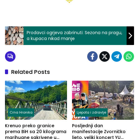
Prodavci ogrjeva zabrinuti: Sezona na pragu,
a kupaca nikad manje
Related Posts
Crna Hronika
Ljepota i zdravlje
Krenuo preko granice
Posljednji dan
prema BiH sa 20 kilograma
manifestacije Zvorničko
marihuane sakrivene u
ljeto, veliki koncert YU