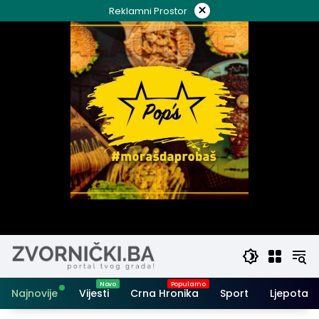
Skip
×
Reklamni Prostor
to
content
Najnovije
Vijesti
Crna Hronika
Sport
Ljepota i 