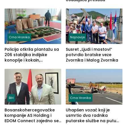
Crna Hronika
Najnovije
Policija otkrila plantažu sa
Susret „Ljudi i mostovi“
206 stabljika indijske
potvrdio bratske veze
konoplje i kokain,
Zvornika i Malog Zvornika
uhapšena jedna osoba
(FOTO)
BiH
Crna Hronika
Bosanskohercegovačke
Uhapšen vozač koji je
kompanije AS Holding i
usmrtio dva radnika
EDOM Connect zajedno se
putarske službe na putu
šire na tržište Maroka
od Loznice prema Šapcu