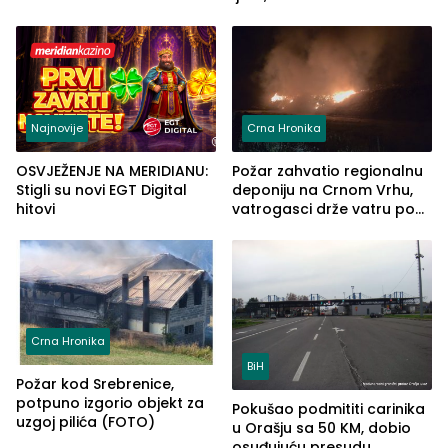
automobilu
grupe zatvara program
ove godine
Najnovije
Crna Hronika
OSVJEŽENJE NA MERIDIANU:
Požar zahvatio regionalnu
Stigli su novi EGT Digital
deponiju na Crnom Vrhu,
hitovi
vatrogasci drže vatru pod
kontrolom (FOTO)
Crna Hronika
BiH
Požar kod Srebrenice,
potpuno izgorio objekt za
Pokušao podmititi carinika
uzgoj pilića (FOTO)
u Orašju sa 50 KM, dobio
osuđujuću presudu