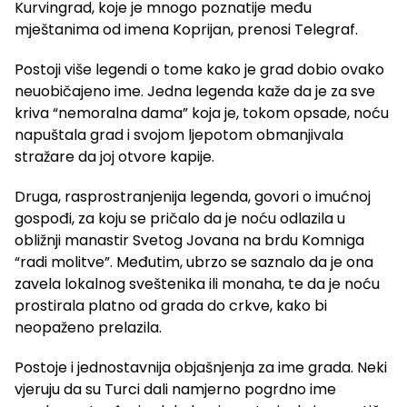
Kurvingrad, koje je mnogo poznatije među
mještanima od imena Koprijan, prenosi Telegraf.
Postoji više legendi o tome kako je grad dobio ovako
neuobičajeno ime. Jedna legenda kaže da je za sve
kriva “nemoralna dama” koja je, tokom opsade, noću
napuštala grad i svojom ljepotom obmanjivala
stražare da joj otvore kapije.
Druga, rasprostranjenija legenda, govori o imućnoj
gospođi, za koju se pričalo da je noću odlazila u
obližnji manastir Svetog Jovana na brdu Komniga
“radi molitve”. Međutim, ubrzo se saznalo da je ona
zavela lokalnog sveštenika ili monaha, te da je noću
prostirala platno od grada do crkve, kako bi
neopaženo prelazila.
Postoje i jednostavnija objašnjenja za ime grada. Neki
vjeruju da su Turci dali namjerno pogrdno ime