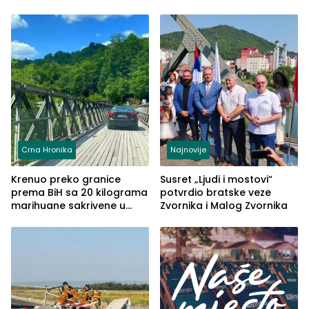
Crna Hronika
Najnovije
Krenuo preko granice
Susret „Ljudi i mostovi“
prema BiH sa 20 kilograma
potvrdio bratske veze
marihuane sakrivene u
Zvornika i Malog Zvornika
automobilu