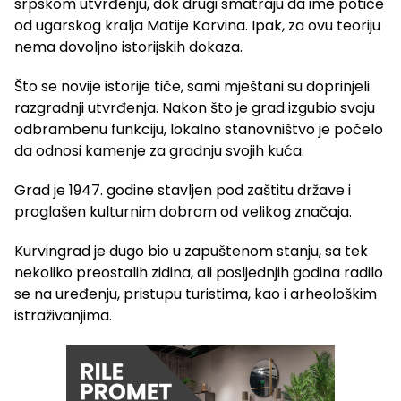
srpskom utvrđenju, dok drugi smatraju da ime potiče
od ugarskog kralja Matije Korvina. Ipak, za ovu teoriju
nema dovoljno istorijskih dokaza.
Što se novije istorije tiče, sami mještani su doprinjeli
razgradnji utvrđenja. Nakon što je grad izgubio svoju
odbrambenu funkciju, lokalno stanovništvo je počelo
da odnosi kamenje za gradnju svojih kuća.
Grad je 1947. godine stavljen pod zaštitu države i
proglašen kulturnim dobrom od velikog značaja.
Kurvingrad je dugo bio u zapuštenom stanju, sa tek
nekoliko preostalih zidina, ali posljednjih godina radilo
se na uređenju, pristupu turistima, kao i arheološkim
istraživanjima.