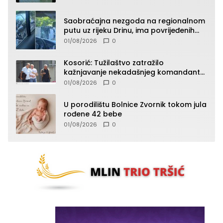
Saobraćajna nezgoda na regionalnom
putu uz rijeku Drinu, ima povrijeđenih
lica (FOTO)
01/08/2026
0
Kosorić: Tužilaštvo zatražilo
kažnjavanje nekadašnjeg komandanta
Vlaseničke brigade
01/08/2026
0
U porodilištu Bolnice Zvornik tokom jula
rođene 42 bebe
01/08/2026
0