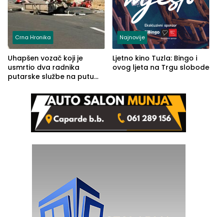
Crna Hronika
Najnovije
Uhapšen vozač koji je
Ljetno kino Tuzla: Bingo i
usmrtio dva radnika
ovog ljeta na Trgu slobode
putarske službe na putu
od Loznice prema Šapcu
(FOTO)