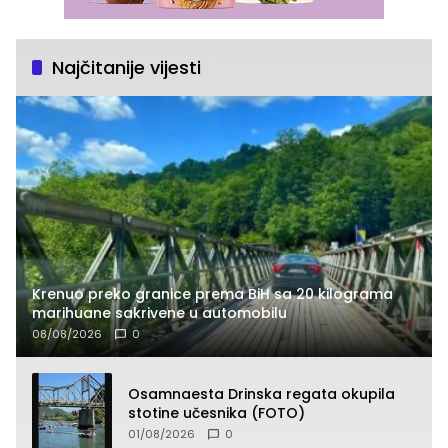
Najčitanije vijesti
Krenuo preko granice prema BiH sa 20 kilograma
marihuane sakrivene u automobilu
08/08/2026
0
Osamnaesta Drinska regata okupila
stotine učesnika (FOTO)
01/08/2026
0